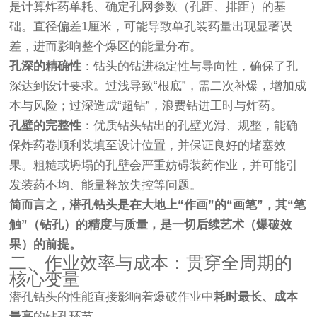
是计算炸药单耗、确定孔网参数（孔距、排距）的基
础。直径偏差1厘米，可能导致单孔装药量出现显著误
差，进而影响整个爆区的能量分布。
孔深的精确性
：钻头的钻进稳定性与导向性，确保了孔
深达到设计要求。过浅导致“根底”，需二次补爆，增加成
本与风险；过深造成“超钻”，浪费钻进工时与炸药。
孔壁的完整性
：优质钻头钻出的孔壁光滑、规整，能确
保炸药卷顺利装填至设计位置，并保证良好的堵塞效
果。粗糙或坍塌的孔壁会严重妨碍装药作业，并可能引
发装药不均、能量释放失控等问题。
简而言之，潜孔钻头是在大地上“作画”的“画笔”，其“笔
触”（钻孔）的精度与质量，是一切后续艺术（爆破效
果）的前提。
二、作业效率与成本：贯穿全周期的
核心变量
潜孔钻头的性能直接影响着爆破作业中
耗时最长、成本
最高
的钻孔环节。