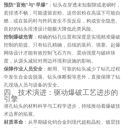
预防“盲炮”与“早爆”
：钻头在穿透未知裂隙或老硐时，
若排渣不畅，可能遗留岩粉。这些岩粉在高温下可能自
燃，或在装药时与炸药发生不良反应，构成安全隐患。
良好的钻头排渣设计能极大降低此类风险。
控制爆破危害
：精确的钻孔位置和深度是实现精准爆破
控制的前提。只有钻孔精确，后续的装药、填塞、起爆
网络设计才能有效控制飞石方向、震动强度与破碎块
度，从源头减轻对周边环境和设施的影响。
保障作业人员安全
：耐用、可靠的钻头减少了钻孔过程
中发生合金齿脱落、钻头体断裂等意外，直接保障了钻
孔现场人员与设备的安全。
四、技术演进：驱动爆破工艺进步的
引擎
潜孔钻头的材料科学与工程学进步，持续推动着爆破技
术边界的拓展。
材质革命
：从早期碳化钨合金到现代超粗晶粒、镀层技