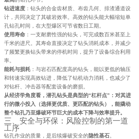
钻进速度
：钻头的合金齿材质、布齿几何、排渣通道设
计，共同决定了其破岩效率。高效的钻头能大幅缩短单
孔钻孔时间，在大型爆区可节省数日工期。
使用寿命
：一支耐磨性强的钻头，可完成数百米甚至上
千米的进尺。其寿命直接决定了钻头消耗成本，并减少
了频繁更换钻头带来的停机时间，提升了设备综合利用
率。
能耗与损耗
：与岩石匹配度高的钻头，能以更低的轴压
和转速实现高效钻进，降低了钻机动力消耗，也减少了
对钻杆、冲击器等配套设备的磨损。
从经济学角度看，潜孔钻头是典型的“杠杆点”：对其进
行的微小投入（选择更优质、更匹配的钻头），能撬动
整个钻孔乃至爆破环节巨大的成本下降与效率提升。
三、安全与环保：风险控制的第一道
工序
钻孔作业的质量，是后续爆破安全的
隐性基石
。