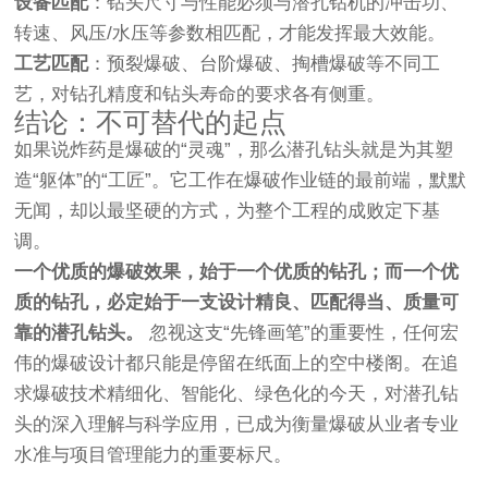
设备匹配
：钻头尺寸与性能必须与潜孔钻机的冲击功、
转速、风压/水压等参数相匹配，才能发挥最大效能。
工艺匹配
：预裂爆破、台阶爆破、掏槽爆破等不同工
艺，对钻孔精度和钻头寿命的要求各有侧重。
结论：不可替代的起点
如果说炸药是爆破的“灵魂”，那么潜孔钻头就是为其塑
造“躯体”的“工匠”。它工作在爆破作业链的最前端，默默
无闻，却以最坚硬的方式，为整个工程的成败定下基
调。
一个优质的爆破效果，始于一个优质的钻孔；而一个优
质的钻孔，必定始于一支设计精良、匹配得当、质量可
靠的潜孔钻头。
忽视这支“先锋画笔”的重要性，任何宏
伟的爆破设计都只能是停留在纸面上的空中楼阁。在追
求爆破技术精细化、智能化、绿色化的今天，对潜孔钻
头的深入理解与科学应用，已成为衡量爆破从业者专业
水准与项目管理能力的重要标尺。