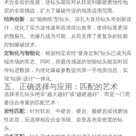
术合金齿的发展，使钻头能应对从软岩到极硬磨蚀性地
层的全面挑战，扩大了爆破作业的地质适用范围。
结构创新
：如“抛物线”型钻头、深孔大直径钻头等创新设
计，优化了应力波传递和岩渣排出效率，使得钻凿更深
的预裂孔、光爆孔成为可能，从而支撑了更复杂的轮廓
控制爆破技术。
定制化与智能化
：根据特定岩性“量身定制”钻头已成为高
端市场的常态。同时，搭载传感器的智能钻头能实时回
传钻进数据，为优化爆破参数提供第一手地质信息，实
现“钻探-设计”一体化。
五、正确选择与应用：匹配的艺术
选择潜孔钻头绝非“越大越好”或“越硬越好”，而是一门需
要综合考量的匹配艺术：
岩性匹配
：针对软岩、中硬岩、硬岩、极硬岩或强磨蚀
性岩层，应选择相应合金等级、齿形及布齿密度的钻
头。